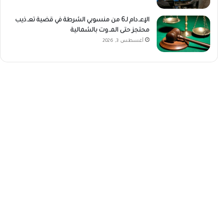
الإعـ.دام لـ6 من منسوبي الشرطة في قضية تعـ.ذيب
محتجز حتى المـ.وت بالشمالية
أغسطس 3, 2026