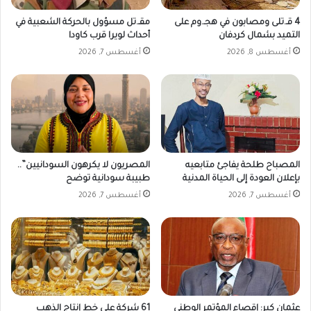
ا
ل
4 قـ.تلى ومصابون في هجـ.وم على
مقـ.تل مسؤول بالحركة الشعبية في
ا
التميد بشمال كردفان
أحداث لويرا قرب كاودا
ع
أغسطس 8, 2026
أغسطس 7, 2026
ت
ر
ا
ف
ب
ا
ل
ح
المصباح طلحة يفاجئ متابعيه
المصريون لا يكرهون السودانيين”..
ك
بإعلان العودة إلى الحياة المدنية
طبيبة سودانية توضح
و
أغسطس 7, 2026
أغسطس 7, 2026
م
ة
ا
ل
م
و
ا
عثمان كبر: إقصاء المؤتمر الوطني
61 شركة على خط إنتاج الذهب
ز