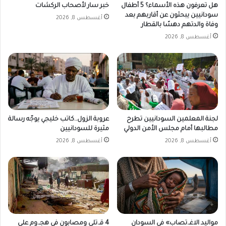
هل تعرفون هذه الأسماء؟ 5 أطفال
خبر سار لأصحاب الركشات
سودانيين يبحثون عن أقاربهم بعد
أغسطس 8, 2026
وفاة والدتهم دهسًا بالقطار
أغسطس 8, 2026
لجنة المعلمين السودانيين تطرح
عروبة الزول..كاتب خليجي يوجّه رسالة
مطالبها أمام مجلس الأمن الدولي
مثيرة للسودانيين
أغسطس 8, 2026
أغسطس 8, 2026
مواليد الاغـ.تصاب» في السودان
4 قـ.تلى ومصابون في هجـ.وم على