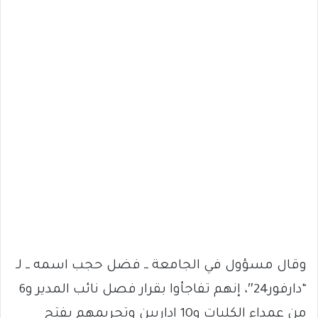
وقال مسؤول في الجامعة ــ فضل حجب اسمه ــ لـ
“دارفور24″، إنهم تفاجأوا بقرار فصل نائب المدير و6
من عمداء الكليات و10 إداريين وتجريمهم بفتح