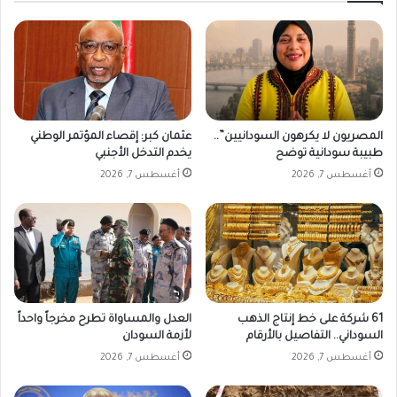
ا
ا
ه
ئ
ر
ي
ة
ف
ي
ب
ح
المصريون لا يكرهون السودانيين”..
عثمان كبر: إقصاء المؤتمر الوطني
ر
طبيبة سودانية توضح
يخدم التدخل الأجنبي
ي
أغسطس 7, 2026
أغسطس 7, 2026
61 شركة على خط إنتاج الذهب
العدل والمساواة تطرح مخرجاً واحداً
السوداني.. التفاصيل بالأرقام
لأزمة السودان
أغسطس 7, 2026
أغسطس 7, 2026