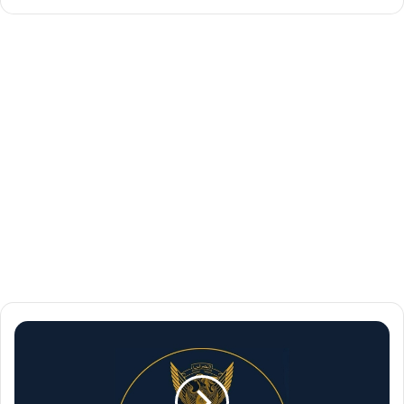
إ
ع
ل
ا