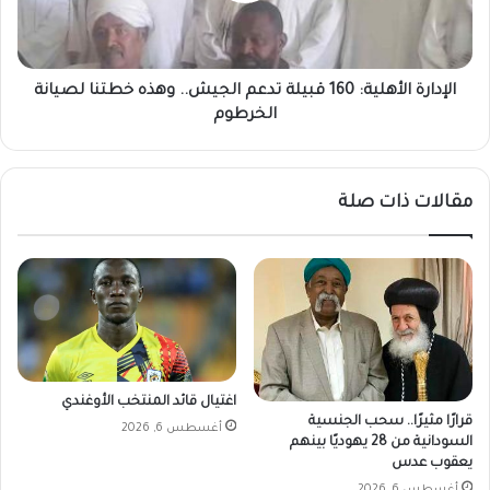
ل
ة
ل
ا
ـ
ل
ك
أ
الإدارة الأهلية: 160 قبيلة تدعم الجيش.. وهذه خطتنا لصيانة
ا
ه
الخرطوم
ف
ل
.
ي
.
ة
مقالات ذات صلة
م
:
ا
1
ا
6
ل
0
ق
ق
ص
ب
ة
ي
؟
ل
ة
اغتيال قائد المنتخب الأوغندي
ت
قرارًا مثيرًا.. سحب الجنسية
أغسطس 6, 2026
د
السودانية من 28 يهوديًا بينهم
ع
يعقوب عدس
م
أغسطس 6, 2026