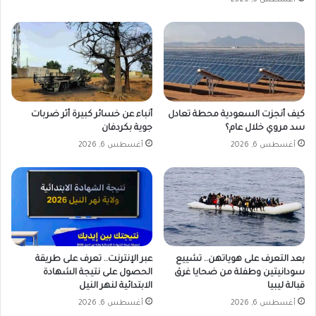
ا
ل
ج
ي
ش
.
.
و
كيف أنجزت السعودية محطة تعادل
أنباء عن خسائر كبيرة أثر ضربات
ه
سد مروي خلال عام؟
جوية بكردفان
ذ
أغسطس 6, 2026
أغسطس 6, 2026
ه
خ
ط
ت
ن
ا
ل
بعد التعرف على هوياتهن.. تشييع
عبر الإنترنت.. تعرف على طريقة
ص
سودانيتين وطفلة من ضحايا غرق
الحصول على نتيجة الشهادة
ي
قبالة ليبيا
الابتدائية لنهر النيل
ا
أغسطس 6, 2026
أغسطس 6, 2026
ن