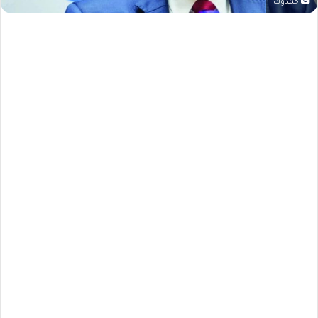
حمدوك