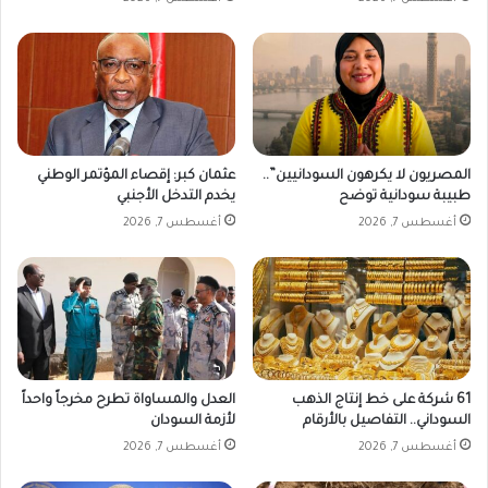
م
و
ب
ا
ت
ق
ك
ع
ر
ت
ة
ا
ر
ي
المصريون لا يكرهون السودانيين”..
عثمان كبر: إقصاء المؤتمر الوطني
خ
طبيبة سودانية توضح
يخدم التدخل الأجنبي
ي
أغسطس 7, 2026
أغسطس 7, 2026
ة
61 شركة على خط إنتاج الذهب
العدل والمساواة تطرح مخرجاً واحداً
السوداني.. التفاصيل بالأرقام
لأزمة السودان
أغسطس 7, 2026
أغسطس 7, 2026