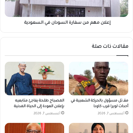
و
ه
د
م
م
ن
إعلان مهم من سفارة السودان في السعودية
س
ف
ا
مقالات ذات صلة
ر
ة
ا
ل
س
و
د
ا
ن
مقـ.تل مسؤول بالحركة الشعبية في
المصباح طلحة يفاجئ متابعيه
ف
أحداث لويرا قرب كاودا
بإعلان العودة إلى الحياة المدنية
ي
أغسطس 7, 2026
أغسطس 7, 2026
ا
ل
س