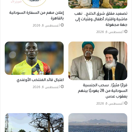
أ
ن
ا
إعلان مهم من السفارة السودانية
تصعيد مقلق شرق الدلنج.. نهب
بالقاهرة
م
ماشية واقتياد أطفال وفتيات إلى
جهة مجهولة
ت
أغسطس 6, 2026
ح
أغسطس 6, 2026
ا
ن
ا
ت
ا
ل
ا
اغتيال قائد المنتخب الأوغندي
ب
قرارًا مثيرًا.. سحب الجنسية
ت
أغسطس 6, 2026
السودانية من 28 يهوديًا بينهم
د
يعقوب عدس
ا
أغسطس 6, 2026
ئ
ي
ة
و
ا