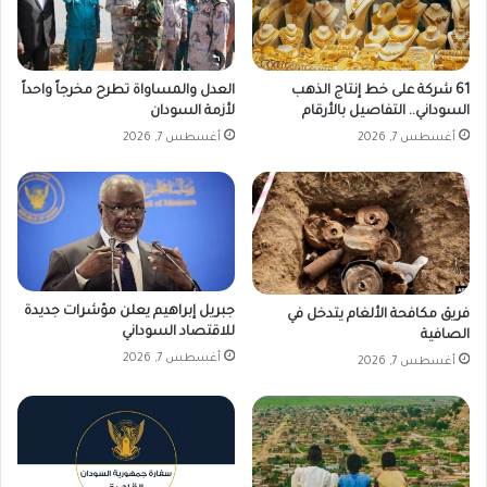
ل
ا
ب
ل
د
ت
و
ع
61 شركة على خط إنتاج الذهب
العدل والمساواة تطرح مخرجاً واحداً
ن
ل
السوداني.. التفاصيل بالأرقام
لأزمة السودان
ت
ي
أغسطس 7, 2026
أغسطس 7, 2026
أ
م
ش
و
ي
ل
ر
ا
ة
ي
ة
ا
ل
جبريل إبراهيم يعلن مؤشرات جديدة
فريق مكافحة الألغام يتدخل في
خ
للاقتصاد السوداني
الصافية
ر
أغسطس 7, 2026
أغسطس 7, 2026
ط
و
م
ب
ش