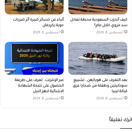
ل
م
ت
كيف أنجزت السعودية محطة تعادل
أنباء عن خسائر كبيرة أثر ضربات
و
سد مروي خلال عام؟
جوية بكردفان
س
أغسطس 6, 2026
أغسطس 6, 2026
ط
ة
بعد التعرف على هوياتهن.. تشييع
عبر الإنترنت.. تعرف على طريقة
سودانيتين وطفلة من ضحايا غرق
الحصول على نتيجة الشهادة
قبالة ليبيا
الابتدائية لنهر النيل
أغسطس 6, 2026
أغسطس 6, 2026
اترك تعليقاً