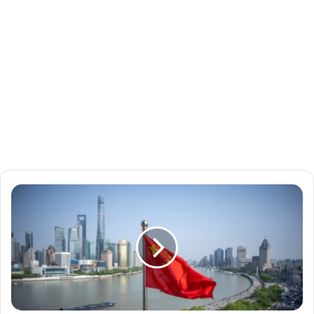
ا
ل
ص
ي
ن
ت
س
م
ح