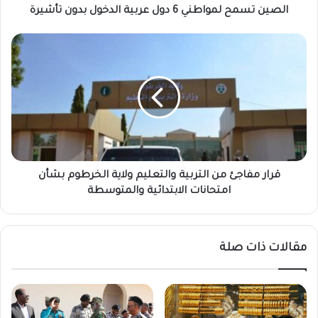
ل
الصين تسمح لمواطني 6 دول عربية الدخول بدون تأشيرة
م
و
ق
ا
ر
ط
ا
ن
ر
ي
م
6
ف
د
ا
و
ج
ل
ئ
ع
م
قرار مفاجئ من التربية والتعليم ولاية الخرطوم بشأن
ر
ن
امتحانات الابتدائية والمتوسطة
ب
ا
ي
ل
ة
ت
مقالات ذات صلة
ا
ر
ل
ب
د
ي
خ
ة
و
و