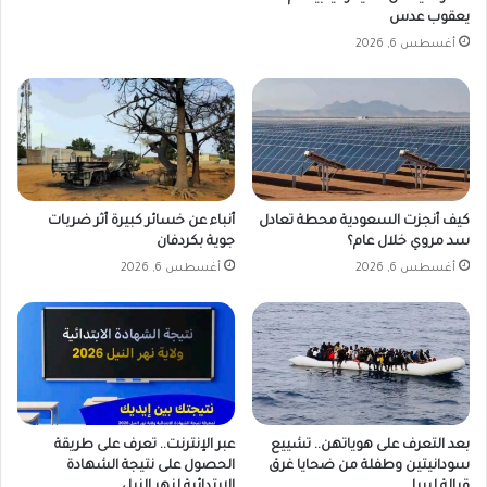
"
ا
يعقوب عدس
و
ت
أغسطس 6, 2026
ا
ت
س
ا
ب
"
كيف أنجزت السعودية محطة تعادل
أنباء عن خسائر كبيرة أثر ضربات
سد مروي خلال عام؟
جوية بكردفان
أغسطس 6, 2026
أغسطس 6, 2026
بعد التعرف على هوياتهن.. تشييع
عبر الإنترنت.. تعرف على طريقة
سودانيتين وطفلة من ضحايا غرق
الحصول على نتيجة الشهادة