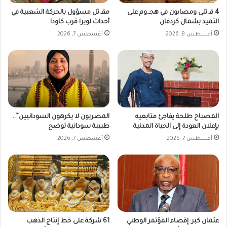
ؤ
ا
4 قـ.تلى ومصابون في هجـ.وم على
مقـ.تل مسؤول بالحركة الشعبية في
ج
ل
التميد بشمال كردفان
أحداث لويرا قرب كاودا
ل
س
أغسطس 8, 2026
أغسطس 7, 2026
ة
و
د
ا
ن
ي
ة
المصباح طلحة يفاجئ متابعيه
المصريون لا يكرهون السودانيين”..
بإعلان العودة إلى الحياة المدنية
طبيبة سودانية توضح
أغسطس 7, 2026
أغسطس 7, 2026
عثمان كبر: إقصاء المؤتمر الوطني
61 شركة على خط إنتاج الذهب