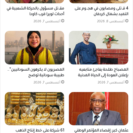
.
1
!
8
4 قـ.تلى ومصابون في هجـ.وم على
مقـ.تل مسؤول بالحركة الشعبية في
ي
التميد بشمال كردفان
أحداث لويرا قرب كاودا
و
أغسطس 8, 2026
أغسطس 7, 2026
ن
ي
و
2
0
2
5
م
المصباح طلحة يفاجئ متابعيه
المصريون لا يكرهون السودانيين”..
بإعلان العودة إلى الحياة المدنية
طبيبة سودانية توضح
أغسطس 7, 2026
أغسطس 7, 2026
عثمان كبر: إقصاء المؤتمر الوطني
61 شركة على خط إنتاج الذهب