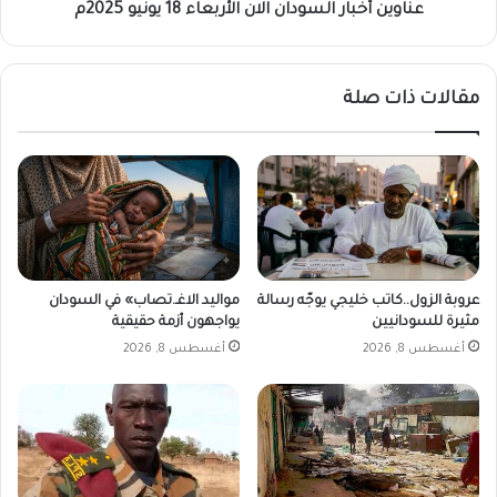
ر
ا
عناوين أخبار السودان الان الأربعاء 18 يونيو 2025م
ا
ر
ت
ا
ج
ل
مقالات ذات صلة
د
س
ي
و
د
د
ة
ا
ف
ن
ي
ا
ه
ل
ذ
ا
ه
ن
عروبة الزول..كاتب خليجي يوجّه رسالة
مواليد الاغـ.تصاب» في السودان
ا
ا
مثيرة للسودانيين
يواجهون أزمة حقيقية
ل
ل
أغسطس 8, 2026
أغسطس 8, 2026
م
أ
ن
ر
ط
ب
ق
ع
ة
ا
.
ء