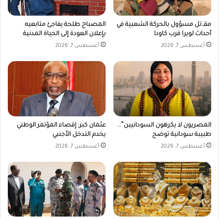
ا
ر
ل
ي
مقـ.تل مسؤول بالحركة الشعبية في
المصباح طلحة يفاجئ متابعيه
ك
ح
أحداث لويرا قرب كاودا
بإعلان العودة إلى الحياة المدنية
ر
ا
أغسطس 7, 2026
أغسطس 7, 2026
د
ت
ف
ب
ا
ش
ن
أ
و
ن
ا
ب
ل
ا
س
ر
المصريون لا يكرهون السودانيين”..
عثمان كبر: إقصاء المؤتمر الوطني
ي
ا
طبيبة سودانية توضح
يخدم التدخل الأجنبي
ط
أغسطس 7, 2026
أغسطس 7, 2026
ر
ة
ا
ل
ك
ا
م