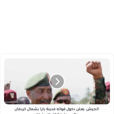
ا
ل
ج
ي
ش
ي
ع
ل
الجيش يعلن دخول قواته مدينة بارا بشمال كردفان