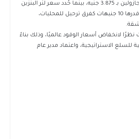
وقد أصدرت قرارًا حددت فيه سعر لتر الجازولين بـ 3.875 جنيه، بينما حُدد سعر لتر البنزين
بـ 2,955 جنيه. كما سمحت الوزارة بزيادة قدرها 10 جنيهات كفرق ترحيل للمحليات،
قة.
ظرًا لانخفاض أسعار الوقود عالميًا، وذلك بناءً
ة للسلع الاستراتيجية، واعتماد مدير عام