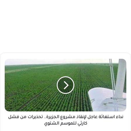
ن
د
ا
ء
ا
س
ت
غ
ا
ث
نداء استغاثة عاجل لإنقاذ مشروع الجزيرة.. تحذيرات من فشل
ة
كارثي للموسم الشتوي
ع