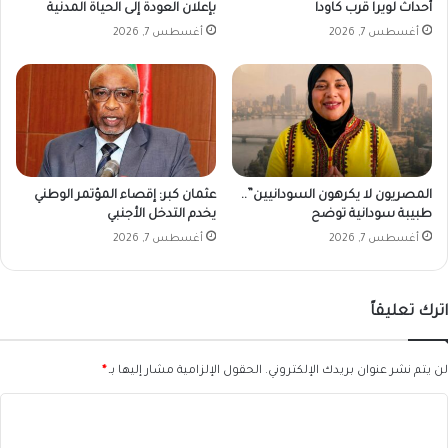
أحداث لويرا قرب كاودا
بإعلان العودة إلى الحياة المدنية
ع
أغسطس 7, 2026
أغسطس 7, 2026
ل
ا
ج
ا
ل
م
ج
ا
المصريون لا يكرهون السودانيين”..
عثمان كبر: إقصاء المؤتمر الوطني
ن
طبيبة سودانية توضح
يخدم التدخل الأجنبي
ي
أغسطس 7, 2026
أغسطس 7, 2026
ب
ن
ه
اترك تعليقاً
ر
ا
ل
لن يتم نشر عنوان بريدك الإلكتروني.
الحقول الإلزامية مشار إليها بـ
*
ن
ي
ا
ل
ل
"