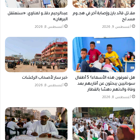
.
.
.
ش
مقـ.تل قائد بارز وإصابة آخر في هجـ.وم
عبدالرحيم دقلـ.و لمناوي: «سنعتقل
ت
ر
مسـ.لح
البرهان»
ح
ا
أغسطس 9, 2026
أغسطس 8, 2026
ذ
ك
ي
ة
ر
ا
ا
ل
ت
ت
م
أ
ن
م
ف
ي
هل تعرفون هذه الأسماء؟ 5 أطفال
خبر سار لأصحاب الركشات
ش
ن
سودانيين يبحثون عن أقاربهم بعد
أغسطس 8, 2026
ل
ا
وفاة والدتهم دهسًا بالقطار
ك
ل
أغسطس 8, 2026
ا
ص
ر
ح
ث
ي
ي
و
ل
ا
ل
ل