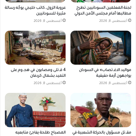
م
م
و
و
لجنة المعلمين السودانيين تطرح
عروبة الزول..كاتب خليجي يوجّه رسالة
س
مطالبها أمام مجلس الأمن الدولي
مثيرة للسودانيين
ا
م
ر
أغسطس 8, 2026
أغسطس 8, 2026
ا
د
ل
ا
ش
ل
ت
م
و
ع
ي
د
ن
مواليد الاغـ.تصاب» في السودان
4 قـ.تلى ومصابون في هجـ.وم على
ي
يواجهون أزمة حقيقية
التميد بشمال كردفان
ة
أغسطس 8, 2026
أغسطس 8, 2026
ت
ف
ت
ح
ب
ا
ب
ا
مقـ.تل مسؤول بالحركة الشعبية في
المصباح طلحة يفاجئ متابعيه
ل