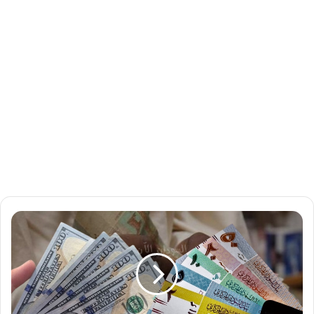
م
ؤ
ش
ر
ا
ت
أ