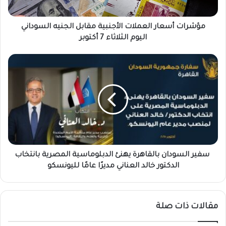
س
ع
ا
مؤشرات أسعار العملات الأجنبية مقابل الجنيه السوداني
ر
اليوم الثلاثاء 7 أكتوبر
ا
ل
ع
س
م
ف
ل
ي
ا
ر
ت
ا
ا
ل
ل
س
أ
و
ج
د
سفير السودان بالقاهرة يهنئ الدبلوماسية المصرية بانتخاب
ن
ا
الدكتور خالد العناني مديرًا عامًا لليونسكو
ب
ن
ي
ب
ة
ا
مقالات ذات صلة
م
ل
ق
ق