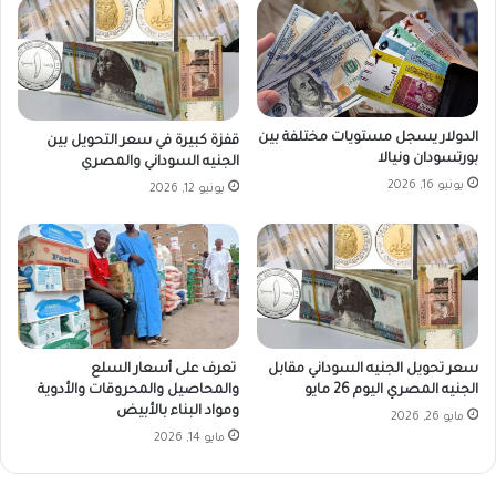
د
ا
ل
ع
ن
ا
الدولار يسجل مستويات مختلفة بين
قفزة كبيرة في سعر التحويل بين
ن
بورتسودان ونيالا
الجنيه السوداني والمصري
ي
يونيو 16, 2026
يونيو 12, 2026
م
د
ي
رً
ا
ع
ا
مً
سعر تحويل الجنيه السوداني مقابل
تعرف على أسعار السلع
ا
الجنيه المصري اليوم 26 مايو
والمحاصيل والمحروقات والأدوية
ل
ومواد البناء بالأبيض
مايو 26, 2026
ل
مايو 14, 2026
ي
و