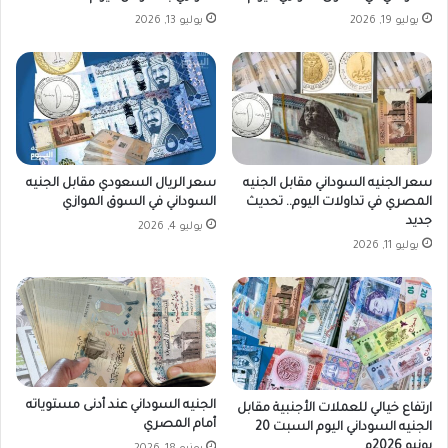
ا
ت
يوليو 19, 2026
يوليو 13, 2026
ل
ل
ج
ن
م
ا
ع
ظ
ة
ر
1
ق
7
ب
أ
ي
سعر الجنيه السوداني مقابل الجنيه
سعر الريال السعودي مقابل الجنيه
ك
ل
المصري في تداولات اليوم.. تحديث
السوداني في السوق الموازي
ت
ة
جديد
يوليو 4, 2026
و
ا
يوليو 11, 2026
ب
ل
ر
م
2
ج
0
ا
2
ن
5
ي
ن
الجنيه السوداني عند أدنى مستوياته
و
ارتفاع خيالي للعملات الأجنبية مقابل
أمام المصري
الجنيه السوداني اليوم السبت 20
ع
يونيو 2026م