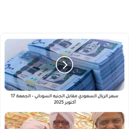
س
ع
ر
ا
ل
ر
ي
ا
ل
ا
سعر الريال السعودي مقابل الجنيه السوداني – الجمعة 17
ل
أكتوبر 2025
س
ع
ه
و
ل
د
ك