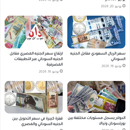
د
يونيو 18, 2026
د
يونيو 20, 2026
م
ن
ق
ي
ا
د
ا
سعر الريال السعودي مقابل الجنيه
ارتفاع سعر الجنيه المصري مقابل
ت
السوداني
الجنيه السوداني عبر التطبيقات
ه
المصرفية
يونيو 16, 2026
ا
يونيو 16, 2026
ف
ي
ح
ا
د
ث
م
س
الدولار يسجل مستويات مختلفة بين
قفزة كبيرة في سعر التحويل بين
ي
بورتسودان ونيالا
الجنيه السوداني والمصري
ر