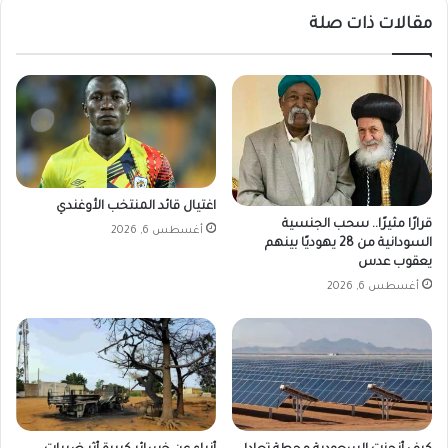
س
ل
مقالات ذات صلة
م
ت
.
ج
.
ا
ل
ر
ي
ي
ن
ة
ا
ر
و
س
أ
م
اغتيال قائد المنتخب الأوغندي
ح
ي
قرارًا مثيرًا.. سحب الجنسية
أغسطس 6, 2026
م
آ
السودانية من 28 يهوديًا بينهم
د
.
يعقوب عدس
ي
.
أغسطس 6, 2026
ت
خ
أ
ط
ل
و
ق
ة
ا
ر
ن
م
ف
ز
ي
ي