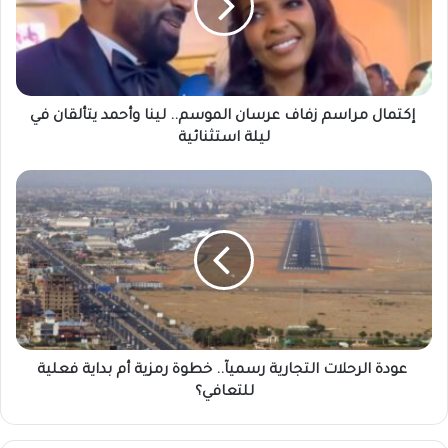
م
ا
ل
م
ر
ا
إكتمال مراسم زفاف عرسان الموسم.. لينا وأحمد يتألقان في
س
ليلة استثنائية
م
ز
ف
ع
ا
و
ف
د
ع
ة
ر
ا
س
ل
ا
ر
ن
ح
ا
ل
عودة الرحلات التجارية رسميآ.. خطوة رمزية أم بداية فعلية
ل
ا
للتعافي؟
م
ت
و
ا