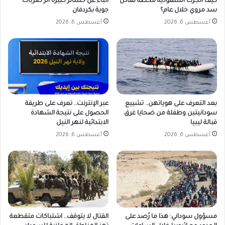
كيف أنجزت السعودية محطة تعادل
أنباء عن خسائر كبيرة أثر ضربات
ل
ة
سد مروي خلال عام؟
جوية بكردفان
ي
أ
أغسطس 6, 2026
أغسطس 6, 2026
ل
م
ة
ب
ا
د
س
ا
ت
ي
ث
ة
ن
ف
ا
بعد التعرف على هوياتهن.. تشييع
عبر الإنترنت.. تعرف على طريقة
ع
سودانيتين وطفلة من ضحايا غرق
الحصول على نتيجة الشهادة
ئ
ل
قبالة ليبيا
الابتدائية لنهر النيل
ي
ي
ة
أغسطس 6, 2026
أغسطس 6, 2026
ة
ل
ل
ت
ع
ا
ف
ي
مسؤول سوداني: هذا ما رُصد على
القتال لا يتوقف.. اشتباكات متقطعة
؟