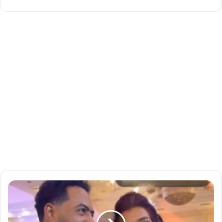
إ
ك
ت