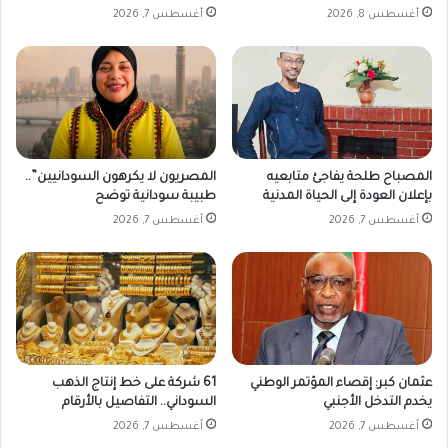
ا
أغسطس 8, 2026
أغسطس 7, 2026
ت
ي
س
ي
ا
ر
ر
و
ع
ط
ل
ر
ق
د
ص
م
المصباح طلحة يفاجئ متابعيه
المصريون لا يكرهون السودانيين”..
ر
د
بإعلان العودة إلى الحياة المدنية
طبيبة سودانية توضح
ا
ي
أغسطس 7, 2026
أغسطس 7, 2026
ل
ر
ن
ب
ظ
ر
ر
ن
ب
ا
ح
م
ل
ج
و
ا
عثمان كبر: إقصاء المؤتمر الوطني
61 شركة على خط إنتاج الذهب
ل
ل
يخدم التدخل الأجنبي
السوداني.. التفاصيل بالأرقام
2
غ
أغسطس 7, 2026
أغسطس 7, 2026
0
ذ