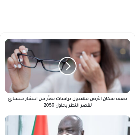
ن
ص
ف
س
ك
ا
ن
ا
ل
أ
نصف سكان الأرض مهددون دراسات تحذّر من انتشار متسارع
ر
لقصر النظر بحلول 2050
ض
م
ج
ه
ب
د
ر