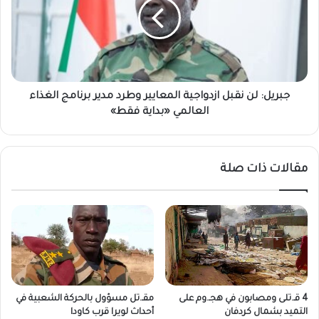
د
ي
و
ل
ن
:
د
ل
ر
ن
ا
ن
س
ق
جبريل: لن نقبل ازدواجية المعايير وطرد مدير برنامج الغذاء
ا
ب
العالمي «بداية فقط»
ت
ل
ت
ا
ح
ز
مقالات ذات صلة
ذّ
د
ر
و
م
ا
ن
ج
ا
ي
ن
ة
ت
ا
ش
ل
ا
م
4 قـ.تلى ومصابون في هجـ.وم على
مقـ.تل مسؤول بالحركة الشعبية في
ر
ع
التميد بشمال كردفان
أحداث لويرا قرب كاودا
م