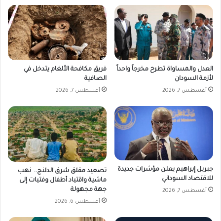
5
ا
0
ء
ا
ل
ع
ا
العدل والمساواة تطرح مخرجاً واحداً
فريق مكافحة الألغام يتدخل في
ل
لأزمة السودان
الصافية
م
ي
أغسطس 7, 2026
أغسطس 7, 2026
«
ب
د
ا
ي
ة
ف
جبريل إبراهيم يعلن مؤشرات جديدة
تصعيد مقلق شرق الدلنج.. نهب
ق
للاقتصاد السوداني
ماشية واقتياد أطفال وفتيات إلى
ط
جهة مجهولة
أغسطس 7, 2026
»
أغسطس 6, 2026