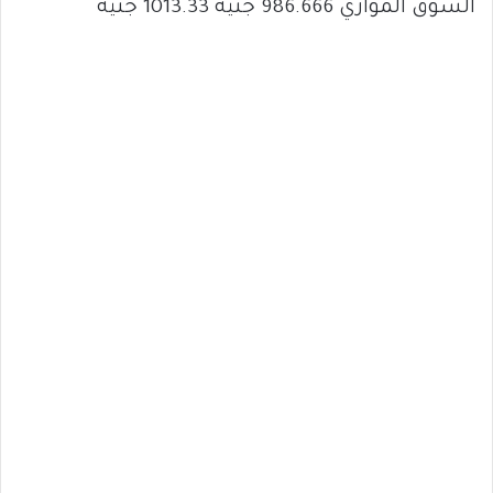
السوق الموازي 986.666 جنيه 1013.33 جنيه