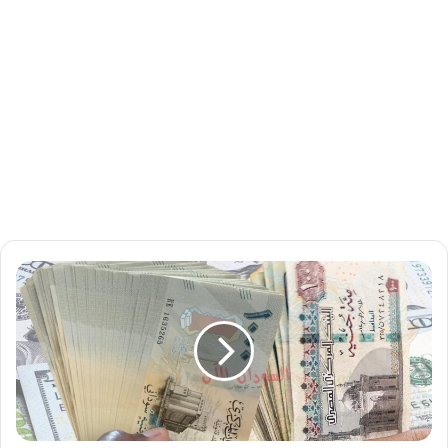
ت
ر
ا
ج
ع
ط
ف
ي
ف