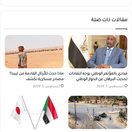
ا
ق
خ
و
ل
د
مقالات ذات صلة
م
ل
س
ل
ج
ق
د
ب
ض
ع
ل
ى
ا
قيادي بالمؤتمر الوطني يوجه انتقادات
ماذا حدث للأرتال القادمة من ليبيا؟
ل
لحديث البرهان عن الحوار الوطني
مصادر عسكرية تكشف
ج
أغسطس 5, 2026
أغسطس 5, 2026
ن
ا
ة