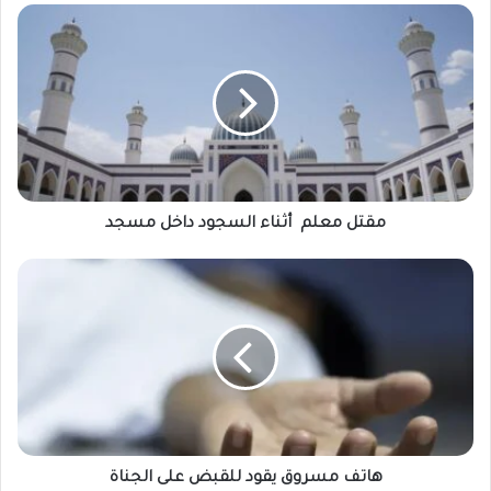
م
ق
ت
ل
م
ع
ل
م
أ
مقتل معلم أثناء السجود داخل مسجد
ث
ن
ه
ا
ا
ء
ت
ا
ف
ل
م
س
س
ج
ر
و
و
د
ق
د
ي
هاتف مسروق يقود للقبض على الجناة