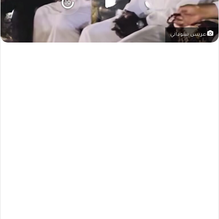
عريس سوداني