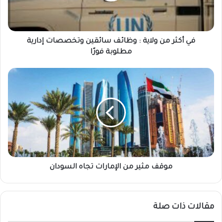
م
ن
و
ل
في أكثر من ولاية : وظائف سائقين وتخصصات إدارية
ا
مطلوبة فورًا
ي
ة
م
:
و
و
ق
ظ
ف
ا
م
ئ
ث
ف
ي
س
ر
ا
م
ئ
ن
موقف مثير من الإمارات تجاه السودان
ق
ا
ي
ل
ن
إ
مقالات ذات صلة
و
م
ت
ا