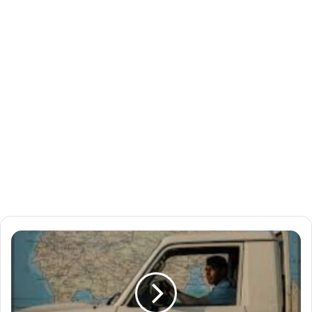
ف
ي
أ
ك
ث
ر