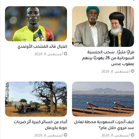
خ
ر
ص
ا
ص
ت
ا
ت
ت
ج
إ
ا
د
ه
اغتيال قائد المنتخب الأوغندي
ا
ا
قرارًا مثيرًا.. سحب الجنسية
أغسطس 6, 2026
ر
ل
السودانية من 28 يهوديًا بينهم
ي
س
يعقوب عدس
ة
و
أغسطس 6, 2026
م
د
ط
ا
ل
ن
و
ب
ة
ف
و
كيف أنجزت السعودية محطة تعادل
أنباء عن خسائر كبيرة أثر ضربات
رً
سد مروي خلال عام؟
جوية بكردفان
ا
أغسطس 6, 2026
أغسطس 6, 2026