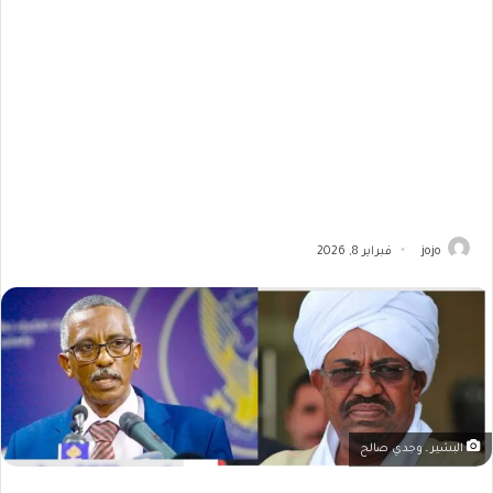
jojo
فبراير 8, 2026
البشير ـ وجدي صالح