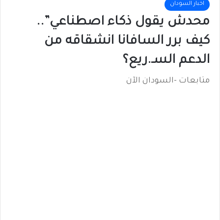
اخبار السودان
محدش يقول ذكاء اصطناعي”..
كيف برر السافانا انشقاقه من
الدعم السـ.ريع؟
متابعات -السودان الآن