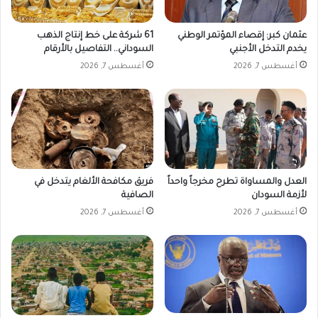
ـ
.
عثمان كبر: إقصاء المؤتمر الوطني
61 شركة على خط إنتاج الذهب
ل
يخدم التدخل الأجنبي
السوداني.. التفاصيل بالأرقام
ا
ح
أغسطس 7, 2026
أغسطس 7, 2026
ف
ي
ا
ل
ظ
ل
ا
العدل والمساواة تطرح مخرجاً واحداً
فريق مكافحة الألغام يتدخل في
م
لأزمة السودان
الصافية
أغسطس 7, 2026
أغسطس 7, 2026