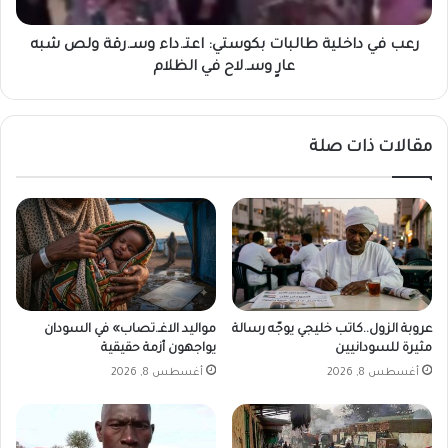
ر
خ
ب
ل
ا
ي
رعب في داخلية طالبات بكوستي: اعتـ.داء وسـ.رقة ولص شبه
ء
ة
عارٍ وسـ.لاح في الظلام
ش
ط
ن
ا
د
ل
مقالات ذات صلة
ي
ب
ا
ت
ب
ك
و
س
ت
ي
عروبة الزول..كاتب خليجي يوجّه رسالة
مواليد الاغـ.تصاب» في السودان
:
مثيرة للسودانيين
يواجهون أزمة حقيقية
ا
أغسطس 8, 2026
أغسطس 8, 2026
ع
ت
ـ
.