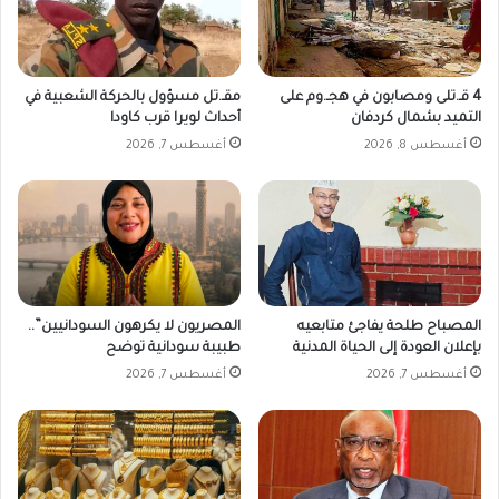
د
ا
ء
و
4 قـ.تلى ومصابون في هجـ.وم على
مقـ.تل مسؤول بالحركة الشعبية في
س
التميد بشمال كردفان
أحداث لويرا قرب كاودا
ـ
أغسطس 8, 2026
أغسطس 7, 2026
.
ر
ق
ة
و
ل
ص
ش
المصباح طلحة يفاجئ متابعيه
المصريون لا يكرهون السودانيين”..
ب
بإعلان العودة إلى الحياة المدنية
طبيبة سودانية توضح
ه
أغسطس 7, 2026
أغسطس 7, 2026
ع
ا
رٍ
و
س