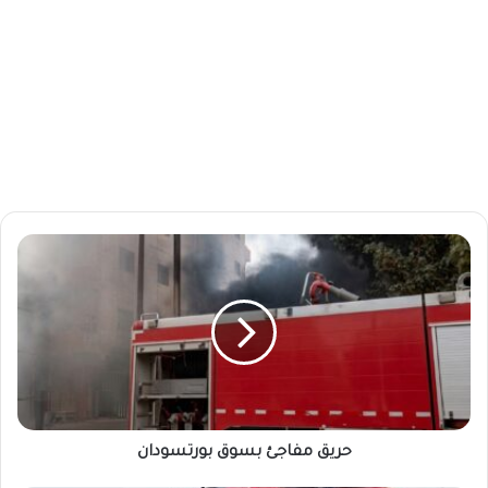
ح
ر
ي
ق
م
ف
ا
ج
ئ
ب
حريق مفاجئ بسوق بورتسودان
س