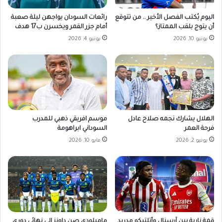
م
ؤ
اليوم يُكتب الفصل الأخير .. من تتوقع
رائعات السودان يواجهن ليلة صعبة
ل
أن يتوج بلقب الممتاز؟
أمام جزر القمر ويخسرن ب17 هدف
م
يونيو 10, 2026
يونيو 4, 2026
ة
ل
ش
ا
ب
ي
ن
م
الهلال يشارك نجمه صلاح عادل
موسم افريقي ذهبي للمدرب
ن
فرحة العمر
السوداني ابراهومة
ا
يونيو 2, 2026
مايو 10, 2026
ل
س
و
د
ا
ن
ف
ي
قمة نارية بين آرسنال وأتلتيكو مدريد
ماميلودي صن داونز إلى نهائي دوري