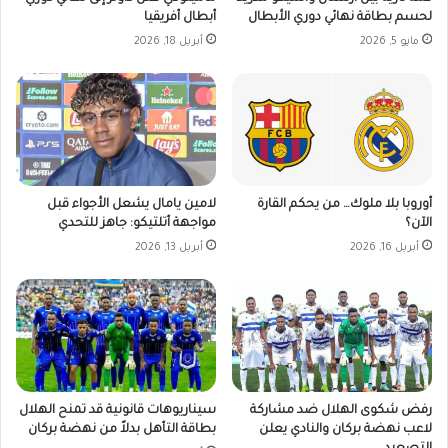
ص
لحسم بطاقة نهائي دوري الأبطال
أبطال أفريقيا
ح
مايو 5, 2026
أبريل 18, 2026
ر
ا
ء
ل
ي
ب
ي
أوروبا بلا ملوك… من يحكم القارة
لامين يامال يشعل الأجواء قبل
ا
الآن؟
مواجهة أتلتيكو: جاهز للتحدي
أبريل 16, 2026
أبريل 13, 2026
رفض شكوى الهلال ضد مشاركة
سيناريوهات قانونية قد تمنح الهلال
لاعب نهضة بركان والنادي يعلن
بطاقة التأهل بدلاً من نهضة بركان