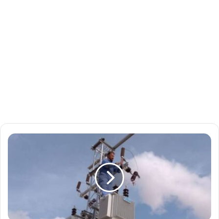
ت
ح
ر
ك
ا
ت
ح
ك