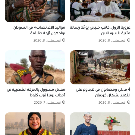
ي
ح
ل
ا
م
ل
ح
ص
عروبة الزول..كاتب خليجي يوجّه رسالة
مواليد الاغـ.تصاب» في السودان
ط
ن
مثيرة للسودانيين
يواجهون أزمة حقيقية
ا
د
أغسطس 8, 2026
أغسطس 8, 2026
ت
و
ا
ق
ل
ا
ت
ل
و
أ
ل
س
ي
و
د
د
4 قـ.تلى ومصابون في هجـ.وم على
مقـ.تل مسؤول بالحركة الشعبية في
ف
ل
التميد بشمال كردفان
أحداث لويرا قرب كاودا
ي
ب
أغسطس 8, 2026
أغسطس 7, 2026
ا
د
ل
ا
س
ي
و
ة
د
ا