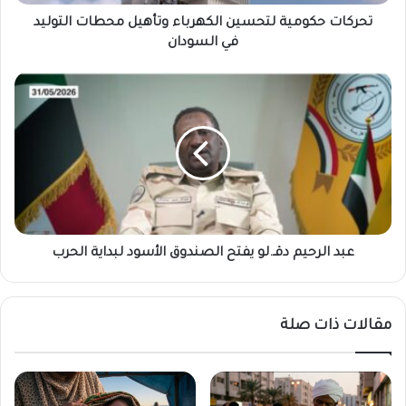
و
م
تحركات حكومية لتحسين الكهرباء وتأهيل محطات التوليد
ي
في السودان
ة
ل
ع
ت
ب
ح
د
س
ا
ي
ل
ن
ر
ا
ح
ل
ي
ك
م
ه
د
عبد الرحيم دقـ.لو يفتح الصندوق الأسود لبداية الحرب
ر
ق
ب
ـ
ا
.
مقالات ذات صلة
ء
ل
و
و
ت
ي
أ
ف
ه
ت