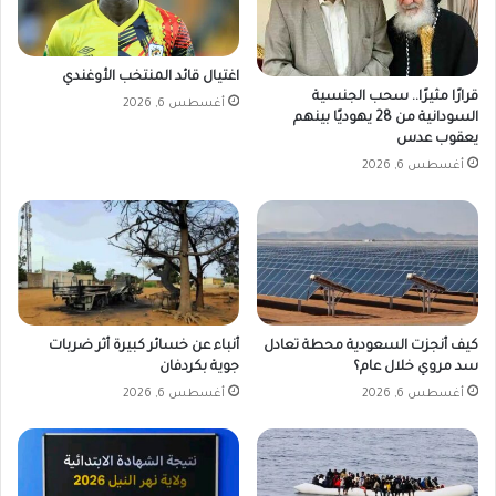
ج
ـ
.
اغتيال قائد المنتخب الأوغندي
و
قرارًا مثيرًا.. سحب الجنسية
أغسطس 6, 2026
م
السودانية من 28 يهوديًا بينهم
م
يعقوب عدس
ت
أغسطس 6, 2026
ع
د
د
ة
ا
ل
م
ح
كيف أنجزت السعودية محطة تعادل
أنباء عن خسائر كبيرة أثر ضربات
ا
سد مروي خلال عام؟
جوية بكردفان
و
أغسطس 6, 2026
أغسطس 6, 2026
ر
ل
ل
د