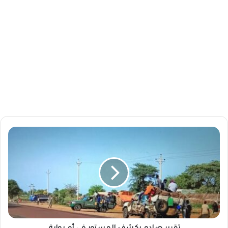
ت
ق
ر
ي
ر
ص
ا
د
م