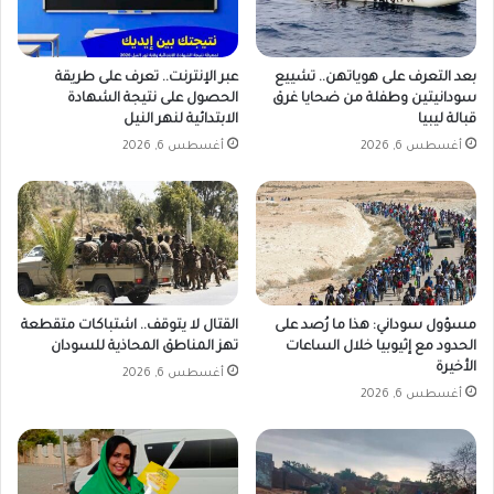
ع
م
ا
بعد التعرف على هوياتهن.. تشييع
عبر الإنترنت.. تعرف على طريقة
ل
سودانيتين وطفلة من ضحايا غرق
الحصول على نتيجة الشهادة
س
قبالة ليبيا
الابتدائية لنهر النيل
ـ
أغسطس 6, 2026
أغسطس 6, 2026
.
ر
ي
ع
مسؤول سوداني: هذا ما رُصد على
القتال لا يتوقف.. اشتباكات متقطعة
الحدود مع إثيوبيا خلال الساعات
تهز المناطق المحاذية للسودان
الأخيرة
أغسطس 6, 2026
أغسطس 6, 2026