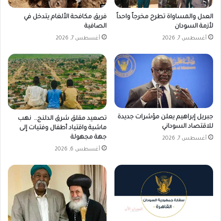
ن
ف
ا
م
العدل والمساواة تطرح مخرجاً واحداً
فريق مكافحة الألغام يتدخل في
ء
و
لأزمة السودان
الصافية
ب
ا
أغسطس 7, 2026
أغسطس 7, 2026
و
ع
ر
ي
ت
د
س
ا
و
ل
د
م
ا
ب
ن
ا
جبريل إبراهيم يعلن مؤشرات جديدة
تصعيد مقلق شرق الدلنج.. نهب
ر
للاقتصاد السوداني
ماشية واقتياد أطفال وفتيات إلى
ي
جهة مجهولة
أغسطس 7, 2026
ا
أغسطس 6, 2026
ت
ح
ت
ى
ا
ل
ن