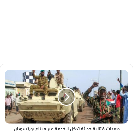
م
ع
د
ا
ت
ق
ت
ا
ل
ي
معدات قتالية حديثة تدخل الخدمة عبر ميناء بورتسودان