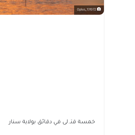
Oplus_131072
خمسة قتـ.لى في دقائق بولاية سنار