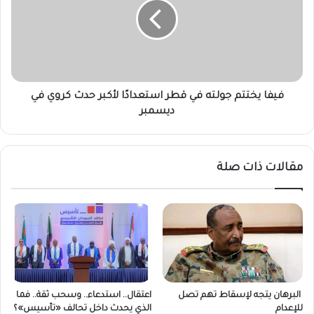
ي
ا
ك
ي
ت
خ
ب
ت
.
ت
.
م
ر
ج
فيفا يختتم جولته في قطر استعدادًا لأكبر حدث كروي في
و
و
ديسمبر
س
ل
ي
ت
ا
ه
مقالات ذات صلة
ت
ف
ش
ي
ل
ق
ح
ط
س
ر
ر
ا
و
س
ا
ت
ل
ع
البرهان يتجه لإسقاط تهم تصل
اعتقال.. استدعاء.. وسحب ثقة.. فما
ا
د
للإعدام
الذي يحدث داخل تحالف «تأسيس»؟