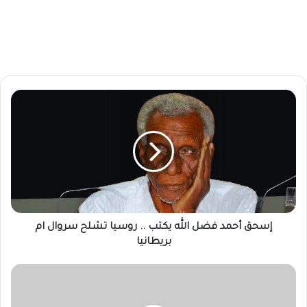
إ
س
ح
ق
أ
ح
م
د
ف
ض
إسحق أحمد فضل الله يكتب .. روسيا تشلح سروال ام
ل
بريطانيا
ا
ل
ف
ل
ي
ه
ف