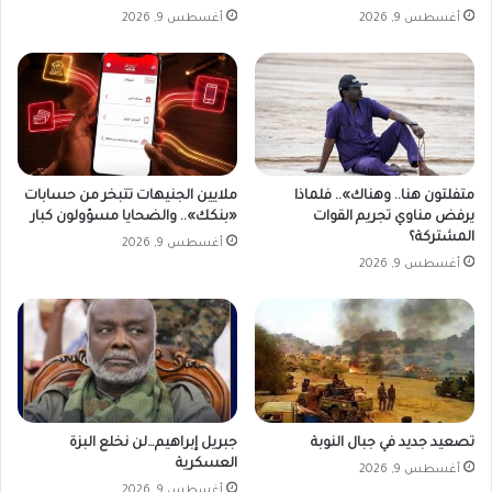
م
ا
أغسطس 9, 2026
أغسطس 9, 2026
ب
دً
ر
ا
ي
ل
ط
أ
ا
ك
ن
ب
ي
ر
ا
ح
متفلتون هنا.. وهناك».. فلماذا
ملايين الجنيهات تتبخر من حسابات
د
يرفض مناوي تجريم القوات
«بنكك».. والضحايا مسؤولون كبار
ث
المشتركة؟
أغسطس 9, 2026
ك
أغسطس 9, 2026
ر
و
ي
ف
ي
د
ي
س
تصعيد جديد في جبال النوبة
جبريل إبراهيم…لن نخلع البزة
العسكرية
م
أغسطس 9, 2026
ب
أغسطس 9, 2026