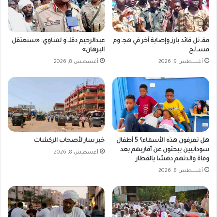
ل
د
ع
م
مقـ.تل قائد بارز وإصابة آخر في هجـ.وم
عبدالرحيم دقلـ.و لمناوي: «سنعتقل
ا
مسـ.لح
البرهان»
ل
أغسطس 9, 2026
أغسطس 8, 2026
س
ر
ي
ع
هل تعرفون هذه الأسماء؟ 5 أطفال
خبر سار لأصحاب الركشات
سودانيين يبحثون عن أقاربهم بعد
أغسطس 8, 2026
وفاة والدتهم دهسًا بالقطار
أغسطس 8, 2026