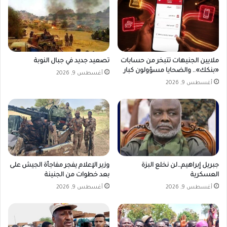
ل
ل
ح
ل
ة
ج
ب
د
م
ل
س
ل
ملايين الجنيهات تتبخر من حسابات
تصعيد جديد في جبال النوبة
ا
ق
«بنكك».. والضحايا مسؤولون كبار
أغسطس 9, 2026
ع
و
أغسطس 9, 2026
د
ة
ا
أ
ت
م
غ
ن
ذ
ي
ا
ة
ئ
س
ي
ا
جبريل إبراهيم…لن نخلع البزة
وزير الإعلام يفجر مفاجأة الجيش على
ة
ب
العسكرية
بعد خطوات من الجنينة
ق
أغسطس 9, 2026
أغسطس 9, 2026
ة
م
ع
ا