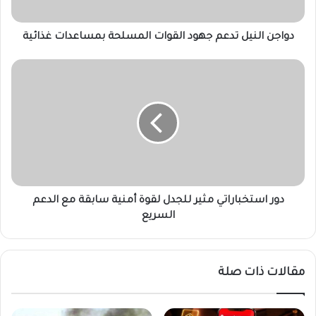
ن
ي
ل
دواجن النيل تدعم جهود القوات المسلحة بمساعدات غذائية
ت
د
د
ع
و
م
ر
ج
ا
ه
س
و
ت
د
خ
ا
ب
ل
ا
ق
ر
دور استخباراتي مثير للجدل لقوة أمنية سابقة مع الدعم
و
ا
السريع
ا
ت
ت
ي
ا
م
مقالات ذات صلة
ل
ث
م
ي
س
ر