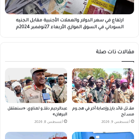
ا
ف
ل
ي
أ
س
ر
ع
ارتفاع في سعر الدولار والعملات الأجنبية مقابل الجنيه
ب
ر
السوداني في السوق الموازي الأربعاء 27نوفمبر 2024م
ع
ا
ا
ل
ء
د
مقالات ذات صلة
2
و
7
ل
ن
ا
و
ر
ف
و
م
ا
ب
ل
ر
ع
2
م
مقـ.تل قائد بارز وإصابة آخر في هجـ.وم
عبدالرحيم دقلـ.و لمناوي: «سنعتقل
0
ل
مسـ.لح
البرهان»
2
ا
أغسطس 9, 2026
أغسطس 8, 2026
4
ت
م
ا
ل