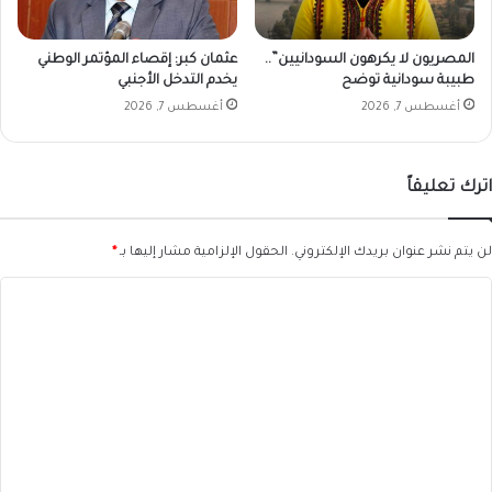
ر
ب
ع
المصريون لا يكرهون السودانيين”..
عثمان كبر: إقصاء المؤتمر الوطني
ا
طبيبة سودانية توضح
يخدم التدخل الأجنبي
ء
أغسطس 7, 2026
أغسطس 7, 2026
2
7
ن
اترك تعليقاً
و
ف
م
لن يتم نشر عنوان بريدك الإلكتروني.
الحقول الإلزامية مشار إليها بـ
*
ب
ر
ا
2
ل
0
2
ت
4
ع
م
ل
ي
ق