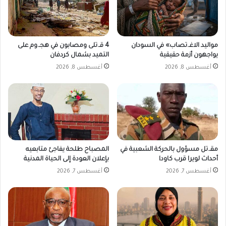
د
ا
ن
ي
مواليد الاغـ.تصاب» في السودان
4 قـ.تلى ومصابون في هجـ.وم على
ف
يواجهون أزمة حقيقية
التميد بشمال كردفان
ي
أغسطس 8, 2026
أغسطس 8, 2026
ا
ل
س
و
ق
ا
ل
م
مقـ.تل مسؤول بالحركة الشعبية في
المصباح طلحة يفاجئ متابعيه
و
أحداث لويرا قرب كاودا
بإعلان العودة إلى الحياة المدنية
ا
أغسطس 7, 2026
أغسطس 7, 2026
ز
ي
ا
ل
أ