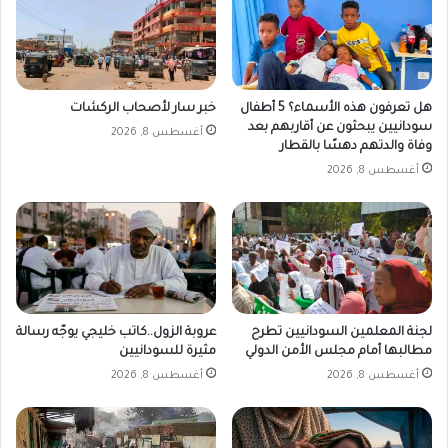
أ
ج
ن
ب
ي
هل تعرفون هذه الأسماء؟ 5 أطفال
خبر سار لأصحاب الركشات
ة
سودانيين يبحثون عن أقاربهم بعد
أغسطس 8, 2026
م
وفاة والدتهم دهسًا بالقطار
ق
أغسطس 8, 2026
ا
ب
ل
ا
ل
ج
ن
ي
لجنة المعلمين السودانيين تطرح
عروبة الزول..كاتب خليجي يوجّه رسالة
مطالبها أمام مجلس الأمن الدولي
مثيرة للسودانيين
ه
ا
أغسطس 8, 2026
أغسطس 8, 2026
ل
س
و