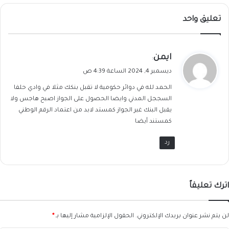
تعليق واحد
ي
ايمن
:
ق
ديسمبر 4, 2024 الساعة 4:39 ص
و
الحمد لله في دوائر حكومية لا تقبل بنكك مثلا في وادي حلفا
ل
السججل المدني وايضا الحصول على الجواز اصبح هاجس ولا
يقبل البنك غير الجواز كمستد لابد من اعتماد الرقم الوطني
كمستند أيضا
رد
اترك تعليقاً
لن يتم نشر عنوان بريدك الإلكتروني.
الحقول الإلزامية مشار إليها بـ
*