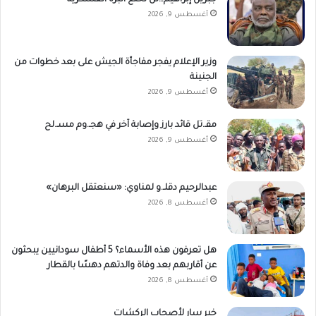
جبريل إبراهيم…لن نخلع البزة العسكرية
أغسطس 9, 2026
وزير الإعلام يفجر مفاجأة الجيش على بعد خطوات من
الجنينة
أغسطس 9, 2026
مقـ.تل قائد بارز وإصابة آخر في هجـ.وم مسـ.لح
أغسطس 9, 2026
عبدالرحيم دقلـ.و لمناوي: «سنعتقل البرهان»
أغسطس 8, 2026
هل تعرفون هذه الأسماء؟ 5 أطفال سودانيين يبحثون
عن أقاربهم بعد وفاة والدتهم دهسًا بالقطار
أغسطس 8, 2026
خبر سار لأصحاب الركشات