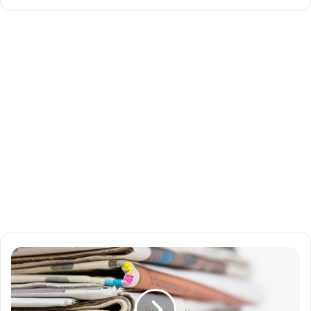
ع
ن
ا
و