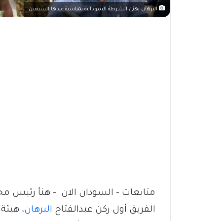
البرهان يهنئ الشرطة السودانية بمناسبة عيدها السبعين
متابعات – السودان الان – هنأ رئيس مج
الفريق أول ركن عبدالفتاح
البرهان
، هيئة