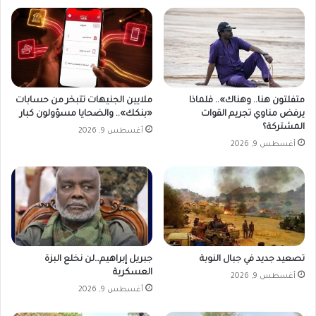
ا
ر
ل
ا
س
ر
و
ا
د
ت
ا
ن
متفلتون هنا.. وهناك».. فلماذا
ملايين الجنيهات تتبخر من حسابات
ي
يرفض مناوي تجريم القوات
«بنكك».. والضحايا مسؤولون كبار
ف
المشتركة؟
أغسطس 9, 2026
ي
أغسطس 9, 2026
ا
ل
س
و
ق
ا
ل
م
تصعيد جديد في جبال النوبة
جبريل إبراهيم…لن نخلع البزة
و
العسكرية
أغسطس 9, 2026
ا
أغسطس 9, 2026
ز