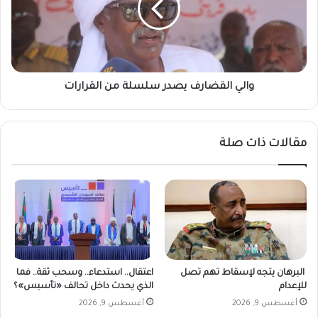
ا
ا
ت
ل
ا
ق
ل
ض
أ
ا
ج
ر
والي القضارف يصدر سلسلة من القرارات
ن
ف
ب
ي
ي
ص
مقالات ذات صلة
ة
د
م
ر
ق
س
ا
ل
ب
س
ل
ل
ا
ة
ل
م
ج
ن
البرهان يتجه لإسقاط تهم تصل
اعتقال.. استدعاء.. وسحب ثقة.. فما
ن
ا
للإعدام
الذي يحدث داخل تحالف «تأسيس»؟
ي
ل
أغسطس 9, 2026
أغسطس 9, 2026
ه
ق