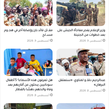
ي
ا
ل
خ
م
ي
وزير الإعلام يفجر مفاجأة الجيش على
مقـ.تل قائد بارز وإصابة آخر في هجـ.وم
س
بعد خطوات من الجنينة
مسـ.لح
5
د
أغسطس 9, 2026
أغسطس 9, 2026
ي
س
م
ب
ر
2
0
عبدالرحيم دقلـ.و لمناوي: «سنعتقل
هل تعرفون هذه الأسماء؟ 5 أطفال
2
البرهان»
سودانيين يبحثون عن أقاربهم بعد
4
وفاة والدتهم دهسًا بالقطار
أغسطس 8, 2026
م
أغسطس 8, 2026