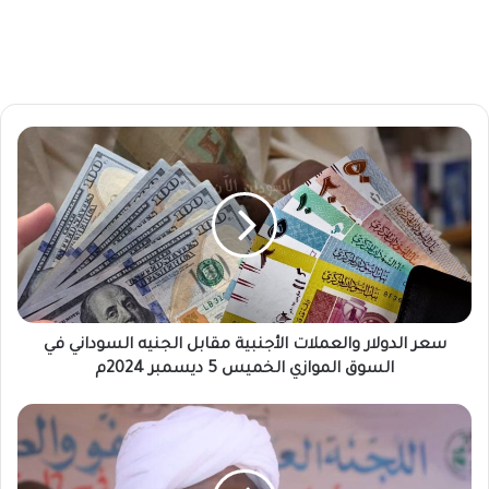
س
ع
ر
ا
ل
د
و
ل
ا
ر
سعر الدولار والعملات الأجنبية مقابل الجنيه السوداني في
و
السوق الموازي الخميس 5 ديسمبر 2024م
ا
ل
و
ع
ا
م
ل
ل
ي