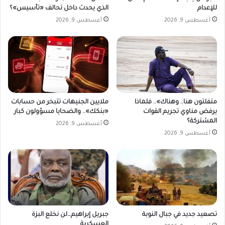
ك
للإعدام
الذي يحدث داخل تحالف «تأسيس»؟
م
أغسطس 9, 2026
أغسطس 9, 2026
متفلتون هنا.. وهناك».. فلماذا
ملايين الجنيهات تتبخر من حسابات
يرفض مناوي تجريم القوات
«بنكك».. والضحايا مسؤولون كبار
المشتركة؟
أغسطس 9, 2026
أغسطس 9, 2026
تصعيد جديد في جبال النوبة
جبريل إبراهيم…لن نخلع البزة
العسكرية