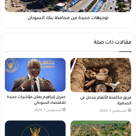
ز
ج
ي
د
ر
ي
توجيهات جديدة من محافظ بنك السودان
ة
د
ل
ة
ه
م
مقالات ذات صلة
ذ
ن
ه
م
ا
ح
ل
ا
ق
ف
ر
ظ
ي
ب
ة
ن
ك
جبريل إبراهيم يعلن مؤشرات جديدة
فريق مكافحة الألغام يتدخل في
ا
للاقتصاد السوداني
الصافية
ل
أغسطس 7, 2026
أغسطس 7, 2026
س
و
د
ا