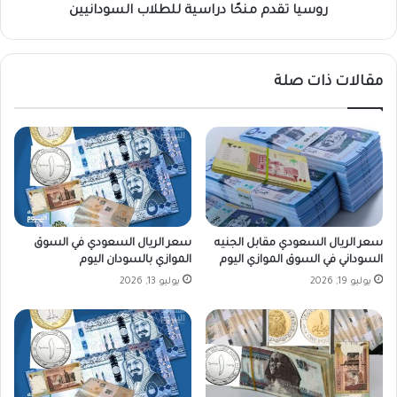
م
روسيا تقدم منحًا دراسية للطلاب السودانيين
ن
حً
ا
مقالات ذات صلة
د
ر
ا
س
ي
ة
ل
ل
ط
سعر الريال السعودي مقابل الجنيه
سعر الريال السعودي في السوق
ل
السوداني في السوق الموازي اليوم
الموازي بالسودان اليوم
ا
يوليو 19, 2026
يوليو 13, 2026
ب
ا
ل
س
و
د