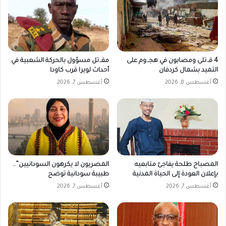
و
ب
ل
ة
ا
.
ي
.
ا
م
ت
ا
4 قـ.تلى ومصابون في هجـ.وم على
مقـ.تل مسؤول بالحركة الشعبية في
ا
التميد بشمال كردفان
أحداث لويرا قرب كاودا
ل
أغسطس 8, 2026
أغسطس 7, 2026
ق
ص
ة
؟
المصباح طلحة يفاجئ متابعيه
المصريون لا يكرهون السودانيين”..
بإعلان العودة إلى الحياة المدنية
طبيبة سودانية توضح
أغسطس 7, 2026
أغسطس 7, 2026