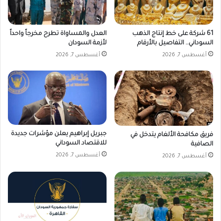
ا
ا
ل
ت
ق
ب
61 شركة على خط إنتاج الذهب
العدل والمساواة تطرح مخرجاً واحداً
ص
ي
السوداني.. التفاصيل بالأرقام
لأزمة السودان
ة
ر
أغسطس 7, 2026
أغسطس 7, 2026
؟
ق
د
ا
ر
.
.
و
ر
جبريل إبراهيم يعلن مؤشرات جديدة
فريق مكافحة الألغام يتدخل في
د
للاقتصاد السوداني
الصافية
ح
أغسطس 7, 2026
أغسطس 7, 2026
ا
ز
م
م
ن
ت