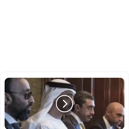
و
ا
ش
ن
ط
ن
ت
ع