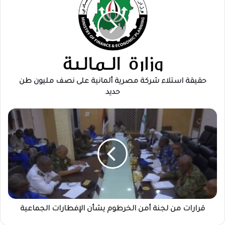
ي
ق
ة
ا
س
ت
ل
ا
حقيقة استلاء شركة مصرية ألمانية على نصف مليون طن
ء
حديد
ش
ر
ق
ك
ر
ة
ا
م
ر
ص
ا
ر
ت
ي
م
ة
ن
أ
ل
ل
ج
قرارات من لجنة أمن الخرطوم يشأن الإفطارات الجماعية
م
ن