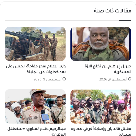
ا
ا
مقالات ذات صلة
ل
ن
ج
ي
ز
ي
ي
ض
ر
ر
ة
ب
ب
ق
و
جبريل إبراهيم…لن نخلع البزة
وزير الإعلام يفجر مفاجأة الجيش على
ة
العسكرية
بعد خطوات من الجنينة
.
أغسطس 9, 2026
أغسطس 9, 2026
.
ت
د
م
ي
ر
ت
ع
مقـ.تل قائد بارز وإصابة آخر في هجـ.وم
عبدالرحيم دقلـ.و لمناوي: «سنعتقل
ز
مسـ.لح
البرهان»