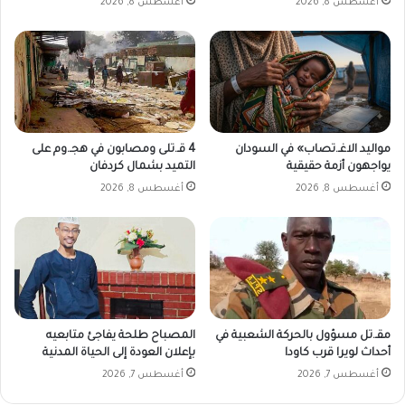
أغسطس 8, 2026
أغسطس 8, 2026
ه
ذ
ه
ا
ل
م
ن
ط
مواليد الاغـ.تصاب» في السودان
4 قـ.تلى ومصابون في هجـ.وم على
ق
يواجهون أزمة حقيقية
التميد بشمال كردفان
ة
أغسطس 8, 2026
أغسطس 8, 2026
مقـ.تل مسؤول بالحركة الشعبية في
المصباح طلحة يفاجئ متابعيه
أحداث لويرا قرب كاودا
بإعلان العودة إلى الحياة المدنية
أغسطس 7, 2026
أغسطس 7, 2026