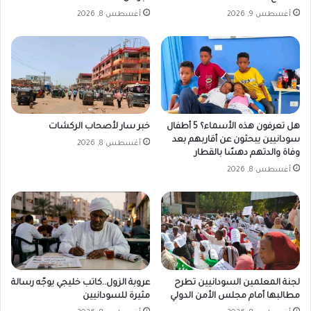
ي
أغسطس 9, 2026
أغسطس 8, 2026
ز
ا
ت
ض
خ
م
ة
ل
هل تعرفون هذه الأسماء؟ 5 أطفال
خبر سار لأصحاب الركشات
ل
سودانيين يبحثون عن أقاربهم بعد
أغسطس 8, 2026
وفاة والدتهم دهسًا بالقطار
د
ع
أغسطس 8, 2026
م
ا
ل
س
ر
ي
ع
لجنة المعلمين السودانيين تطرح
عروبة الزول..كاتب خليجي يوجّه رسالة
ف
مطالبها أمام مجلس الأمن الدولي
مثيرة للسودانيين
ي