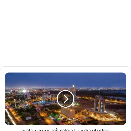
ل
ح
ظ
ة
ت
ا
ر
ي
خ
ي