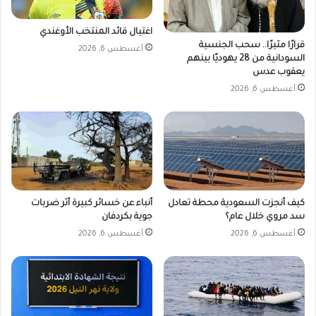
ا
ا
م
ل
اغتيال قائد المنتخب الأوغندي
ي
س
قرارًا مثيرًا.. سحب الجنسية
أغسطس 6, 2026
ن
و
السودانية من 28 يهوديًا بينهم
د
يعقوب عدس
ا
أغسطس 6, 2026
ن
كيف أنجزت السعودية محطة تعادل
أنباء عن خسائر كبيرة أثر ضربات
سد مروي خلال عام؟
جوية بكردفان
أغسطس 6, 2026
أغسطس 6, 2026