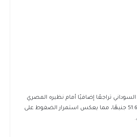
لسوداني تراجعًا إضافيًا أمام نظيره المصري
في تداولات اليوم الإثنين، مسجلًا سعر 51.6 جنيهًا، مما يعكس استمرار الضغوط على