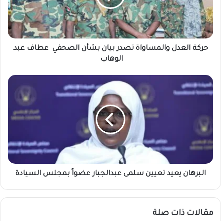
ل
ع
د
ل
و
حركة العدل والمساواة تصدر بيان بشأن الصحفي عطاف عبد
ا
الوهاب
ل
م
ا
س
ل
ا
ب
و
ر
ا
ه
ة
ا
ت
ن
ص
ي
د
ع
ر
ي
البرهان يعيد تعيين سلمى عبدالجبار عضواً بمجلس السيادة
ب
د
ي
ت
ا
ع
مقالات ذات صلة
ن
ي