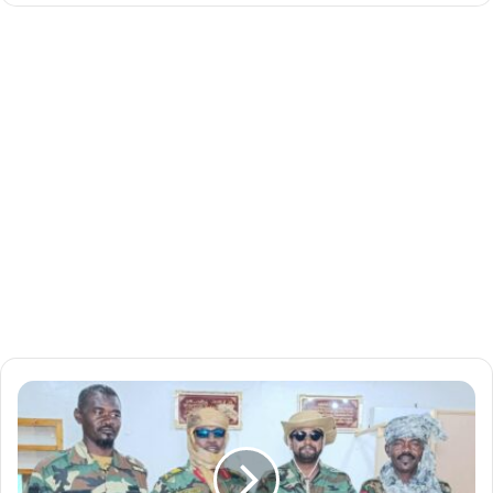
ح
ر
ك
ة
ا