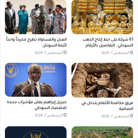
ج
ا
ل
ب
س
ا
ل
س
ي
61 شركة على خط إنتاج الذهب
العدل والمساواة تطرح مخرجاً واحداً
ا
السوداني.. التفاصيل بالأرقام
لأزمة السودان
د
أغسطس 7, 2026
أغسطس 7, 2026
ة
جبريل إبراهيم يعلن مؤشرات جديدة
فريق مكافحة الألغام يتدخل في
للاقتصاد السوداني
الصافية
أغسطس 7, 2026
أغسطس 7, 2026