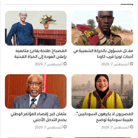
ب
ي
ش
ن
أ
س
ن
ل
ا
م
ل
ى
ص
ع
ح
ب
مقـ.تل مسؤول بالحركة الشعبية في
المصباح طلحة يفاجئ متابعيه
ف
د
أحداث لويرا قرب كاودا
بإعلان العودة إلى الحياة المدنية
ي
ا
أغسطس 7, 2026
أغسطس 7, 2026
ل
ع
ج
ط
ب
ا
ا
ف
ر
ع
ع
ب
ض
د
و
المصريون لا يكرهون السودانيين”..
عثمان كبر: إقصاء المؤتمر الوطني
ا
اً
طبيبة سودانية توضح
يخدم التدخل الأجنبي
ل
ب
أغسطس 7, 2026
أغسطس 7, 2026
و
م
ه