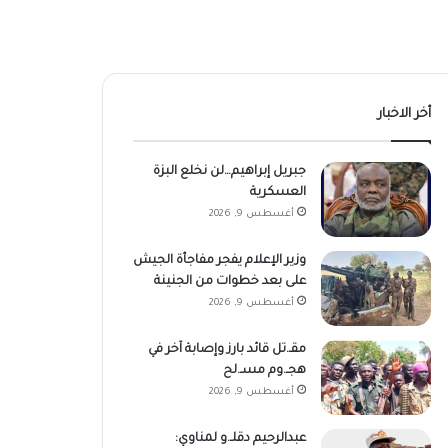
أخر الاخبار
جبريل إبراهيم…لن نخلع البزة
العسكرية
أغسطس 9, 2026
وزير الإعلام يفجر مفاجأة الجيش
على بعد خطوات من الجنينة
أغسطس 9, 2026
مقـ.تل قائد بارز وإصابة آخر في
هجـ.وم مسـ.لح
أغسطس 9, 2026
عبدالرحيم دقلـ.و لمناوي: