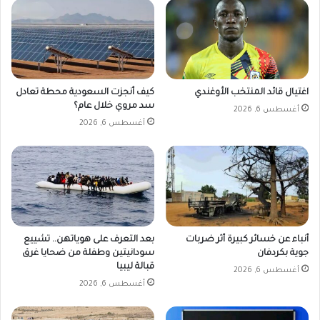
م
ة
ا
ل
إ
ن
اغتيال قائد المنتخب الأوغندي
كيف أنجزت السعودية محطة تعادل
س
سد مروي خلال عام؟
أغسطس 6, 2026
ا
أغسطس 6, 2026
ن
ي
ة
أنباء عن خسائر كبيرة أثر ضربات
بعد التعرف على هوياتهن.. تشييع
جوية بكردفان
سودانيتين وطفلة من ضحايا غرق
قبالة ليبيا
أغسطس 6, 2026
أغسطس 6, 2026