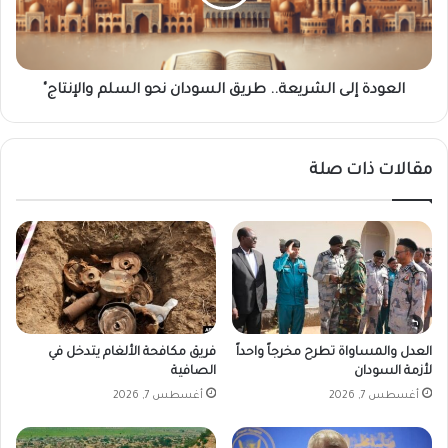
ل
ة
م
إ
ج
ل
ا
ى
ع
ا
العودة إلى الشريعة.. طريق السودان نحو السلم والإنتاج"
ة
ل
.
ش
.
ر
مقالات ذات صلة
آ
ي
ف
ع
ة
ة
ز
.
ر
.
ا
ط
ع
ر
ي
ي
ة
ق
العدل والمساواة تطرح مخرجاً واحداً
فريق مكافحة الألغام يتدخل في
ت
ا
لأزمة السودان
الصافية
ل
ل
أغسطس 7, 2026
أغسطس 7, 2026
ت
س
ه
و
م
د