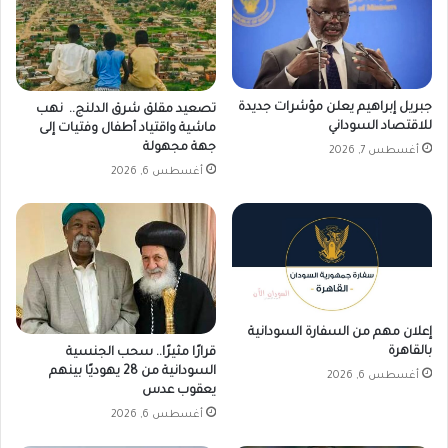
م
ا
ح
ن
ا
ن
ص
ح
ي
و
جبريل إبراهيم يعلن مؤشرات جديدة
تصعيد مقلق شرق الدلنج.. نهب
ل
ا
للاقتصاد السوداني
ماشية واقتياد أطفال وفتيات إلى
ا
ل
جهة مجهولة
أغسطس 7, 2026
ل
س
أغسطس 6, 2026
ذ
ل
ر
م
ة
و
و
ا
ت
ل
ف
إ
ا
ن
إعلان مهم من السفارة السودانية
ق
ت
بالقاهرة
قرارًا مثيرًا.. سحب الجنسية
م
ا
السودانية من 28 يهوديًا بينهم
ا
أغسطس 6, 2026
ج
يعقوب عدس
ل
"
أغسطس 6, 2026
أ
ز