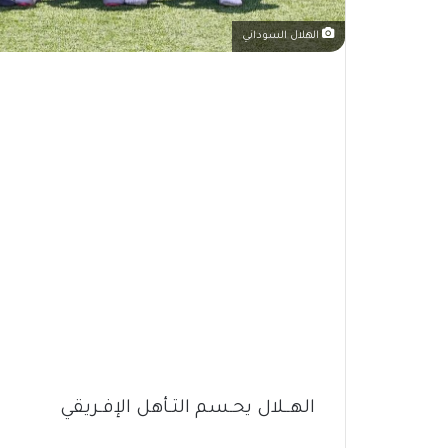
الهلال السوداني
الهــلال يحـسم التـأهل الإفـريقي