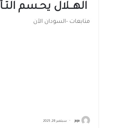
الهــلال يحـسم التـأ
متابعات -السودان الآن
jojo
سبتمبر 28, 2025