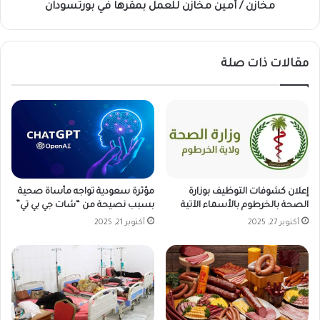
ر
و
مخازن / أمين مخازن للعمل بمقرها في بورتسودان
ح
ا
ل
ل
ا
ف
مقالات ذات صلة
ت
ا
د
ض
و
ل
ل
ا
ي
ل
ة
م
ج
ت
د
ح
ي
د
إعلان كشوفات التوظيف بوزارة
مؤثرة سعودية تواجه مأساة صحية
د
ة
الصحة بالخرطوم بالأسماء الآتية
بسبب نصيحة من “شات جي بي تي”
ة
ع
أكتوبر 27, 2025
أكتوبر 21, 2025
ع
ن
ب
ر
ر
غ
م
ب
ط
ت
ا
ه
ر