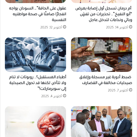
ن
أم درمان تسجل أول إصابة بمرض
عقول على الحافة”… السودان يواجه
م
“أبو النفيخ”.. تحذيرات من تفشٍ
انفجارًا صامتًا في صحة مواطنيه
خ
وبائي ونداءات لتدخل عاجل
النفسية
ا
أكتوبر 14, 2025
أكتوبر 12, 2025
ز
ن
ل
ل
ع
م
ل
ب
ضبط أدوية غير مسجلة وإغلاق
أطباء المستقبل؟.. روبوتات لا تنام
م
صيدليات مخالفة في القضارف
ولا تتأخر، لكنها قد تحول الصيدلية
ق
إلى سوبرماركت!”
أكتوبر 7, 2025
ر
أكتوبر 4, 2025
ه
ا
ف
ي
ب
و