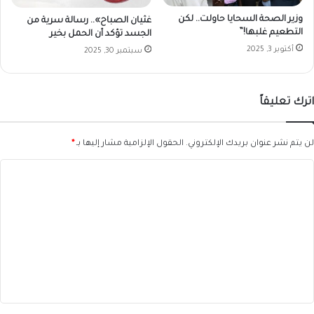
ر
وزير الصحة السحايا حاولت.. لكن
ت
غثيان الصباح».. رسالة سرية من
التطعيم غلبها!”
الجسد تؤكد أن الحمل بخير
س
و
أكتوبر 3, 2025
سبتمبر 30, 2025
د
ا
ن
اترك تعليقاً
لن يتم نشر عنوان بريدك الإلكتروني.
الحقول الإلزامية مشار إليها بـ
*
ا
ل
ت
ع
ل
ي
ق