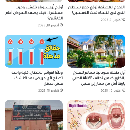
ا
ي
ف
اللحوم المصنعة ترفع خطر سرطان
أرقام تُرعب..وباء يتفشى وحرب
د
ي
الثدي لدى النساء تحت الخمسين!
مستمرة.. كيف يصمد السودان أمام
ن
ت
الكارثتين؟
أكتوبر 21, 2025
ق
ع
أكتوبر 18, 2025
ل
ي
ا
ي
و
ن
ك
م
س
ر
ل
ا
ا
ق
ف
أول طفلة سودانية تسافر للعلاج
وداعًا لقوائم الانتظار.. كلية واحدة
ب
بالخارج ضمن تحالف ANME الطبي..
تصلح لأي مريض بعد اكتشاف
ي
م
بارقة أمل من سنار إلى عنتبي
علمي مذهل
أ
خ
ك
أكتوبر 16, 2025
أكتوبر 15, 2025
ا
ت
ز
و
ن
ب
/
ر
أ
م
ي