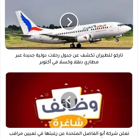
ا
ر
ك
و
ل
ل
ط
ي
ر
تاركو للطيران تكشف عن جدول رحلات دولية جديدة عبر
ا
مطاري دنقلا وكسلا في أكتوبر
ن
ت
ت
ك
ع
ش
ل
ف
ن
ع
ش
ن
ر
ج
ك
د
ة
و
أ
ل
ب
تعلن شركة أبو الفاضل المتحدة عن رغبتها في تعيين مراقب