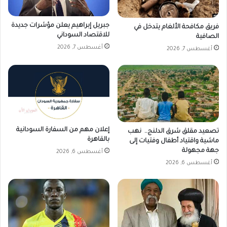
ح
ن
ة
ا
ا
ل
جبريل إبراهيم يعلن مؤشرات جديدة
فريق مكافحة الألغام يتدخل في
ل
أ
للاقتصاد السوداني
الصافية
ع
م
أغسطس 7, 2026
أغسطس 7, 2026
ا
ن
م
ف
ة
ي
ا
ل
و
ل
إعلان مهم من السفارة السودانية
ا
تصعيد مقلق شرق الدلنج.. نهب
بالقاهرة
ي
ماشية واقتياد أطفال وفتيات إلى
جهة مجهولة
ة
أغسطس 6, 2026
أغسطس 6, 2026