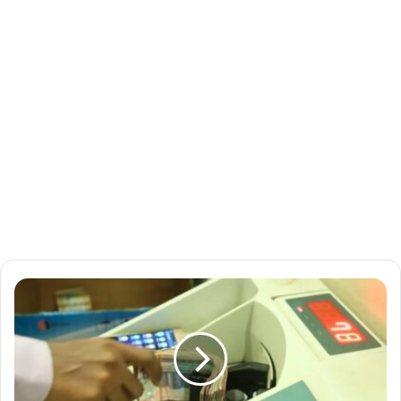
ح
ذ
ف
ا
ل
أ
ص