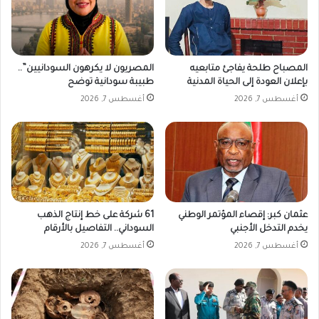
ك
ن
ا
ا
م
ل
ل
خ
ة
ا
المصباح طلحة يفاجئ متابعيه
المصريون لا يكرهون السودانيين”..
ر
بإعلان العودة إلى الحياة المدنية
طبيبة سودانية توضح
ج
أغسطس 7, 2026
أغسطس 7, 2026
م
ن
ا
ل
ر
س
و
م
عثمان كبر: إقصاء المؤتمر الوطني
61 شركة على خط إنتاج الذهب
ا
يخدم التدخل الأجنبي
السوداني.. التفاصيل بالأرقام
ل
أغسطس 7, 2026
أغسطس 7, 2026
ج
م
ر
ك
ي