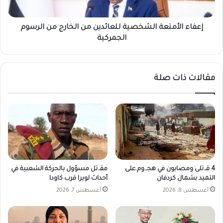
أ
أ
ن
م
ظ
ت
إعفاء الأمتعة الشخصية للعائدين من الخارج من الرسوم
ا
ع
الجمركية
ر
ة
ر
ا
ز
ل
مقالات ذات صلة
ا
ش
ن
خ
ت
ص
ح
ي
ر
ة
ز
ل
ا
ل
ل
ع
د
ا
4 قـ.تلى ومصابون في هجـ.وم على
مقـ.تل مسؤول بالحركة الشعبية في
ر
ئ
التميد بشمال كردفان
أحداث لويرا قرب كاودا
ج
د
أغسطس 8, 2026
أغسطس 7, 2026
ة
ي
ا
ن
ل
م